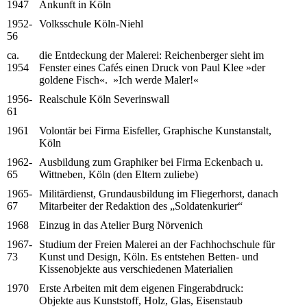
1947
Ankunft in Köln
1952-
Volksschule Köln-Niehl
56
ca.
die Entdeckung der Malerei: Reichenberger sieht im
1954
Fenster eines Cafés einen Druck von Paul Klee »der
goldene Fisch«. »Ich werde Maler!«
1956-
Realschule Köln Severinswall
61
1961
Volontär bei Firma Eisfeller, Graphische Kunstanstalt,
Köln
1962-
Ausbildung zum Graphiker bei Firma Eckenbach u.
65
Wittneben, Köln (den Eltern zuliebe)
1965-
Militärdienst, Grundausbildung im Fliegerhorst, danach
67
Mitarbeiter der Redaktion des „Soldatenkurier“
1968
Einzug in das Atelier Burg Nörvenich
1967-
Studium der Freien Malerei an der Fachhochschule für
73
Kunst und Design, Köln. Es entstehen Betten- und
Kissenobjekte aus verschiedenen Materialien
1970
Erste Arbeiten mit dem eigenen Fingerabdruck:
Objekte aus Kunststoff, Holz, Glas, Eisenstaub