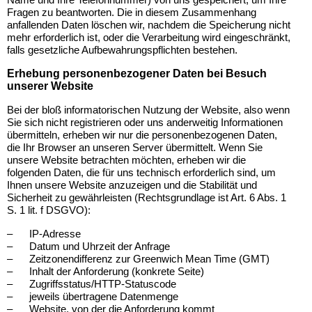
Name und Ihre Telefonnummer) von uns gespeichert, um Ihre
Fragen zu beantworten. Die in diesem Zusammenhang
anfallenden Daten löschen wir, nachdem die Speicherung nicht
mehr erforderlich ist, oder die Verarbeitung wird eingeschränkt,
falls gesetzliche Aufbewahrungspflichten bestehen.
Erhebung personenbezogener Daten bei Besuch
unserer Website
Bei der bloß informatorischen Nutzung der Website, also wenn
Sie sich nicht registrieren oder uns anderweitig Informationen
übermitteln, erheben wir nur die personenbezogenen Daten,
die Ihr Browser an unseren Server übermittelt. Wenn Sie
unsere Website betrachten möchten, erheben wir die
folgenden Daten, die für uns technisch erforderlich sind, um
Ihnen unsere Website anzuzeigen und die Stabilität und
Sicherheit zu gewährleisten (Rechtsgrundlage ist Art. 6 Abs. 1
S. 1 lit. f DSGVO):
–
IP-Adresse
–
Datum und Uhrzeit der Anfrage
–
Zeitzonendifferenz zur Greenwich Mean Time (GMT)
–
Inhalt der Anforderung (konkrete Seite)
–
Zugriffsstatus/HTTP-Statuscode
–
jeweils übertragene Datenmenge
–
Website, von der die Anforderung kommt