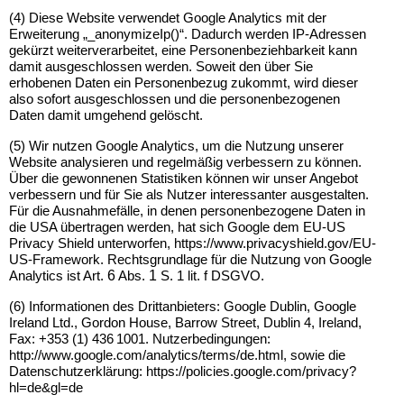
(4) Diese Website verwendet Google Analytics mit der
Erweiterung „_anonymizeIp()“. Dadurch werden IP-Adressen
gekürzt weiterverarbeitet, eine Personenbeziehbarkeit kann
damit ausgeschlossen werden. Soweit den über Sie
erhobenen Daten ein Personenbezug zukommt, wird dieser
also sofort ausgeschlossen und die personenbezogenen
Daten damit umgehend gelöscht.
(5) Wir nutzen Google Analytics, um die Nutzung unserer
Website analysieren und regelmäßig verbessern zu können.
Über die gewonnenen Statistiken können wir unser Angebot
verbessern und für Sie als Nutzer interessanter ausgestalten.
Für die Ausnahmefälle, in denen personenbezogene Daten in
die USA übertragen werden, hat sich Google dem EU-US
Privacy Shield unterworfen, https://www.privacyshield.gov/EU-
US-Framework. Rechtsgrundlage für die Nutzung von Google
6
1
Analytics ist Art.
Abs.
S. 1 lit. f DSGVO.
(6) Informationen des Drittanbieters: Google Dublin, Google
Ireland Ltd., Gordon House, Barrow Street, Dublin 4, Ireland,
Fax: +353 (1) 436 1001. Nutzerbedingungen:
http://www.google.com/analytics/terms/de.html, sowie die
Datenschutzerklärung: https://policies.google.com/privacy?
hl=de&gl=de